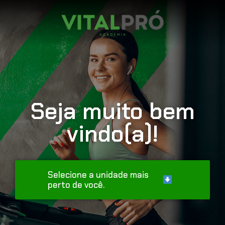
Seja muito bem
vindo(a)!
Selecione a unidade mais
perto de você.